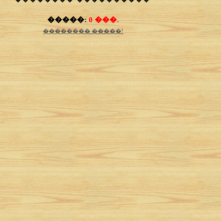
�����:
0 ���.
�������� �����!