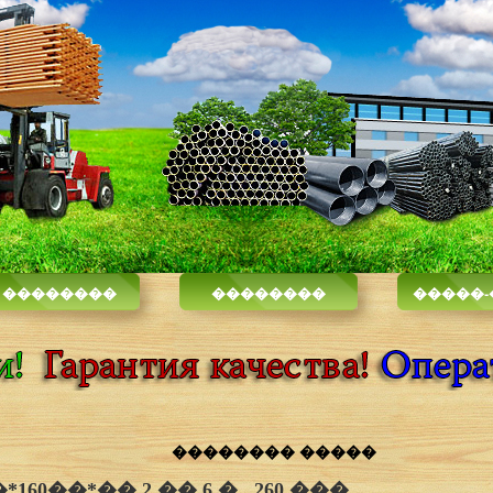
 ��������
��������
�����
�������� �����
0��*�� 2 �� 6 �., 260 ���.