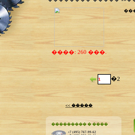
��
����: 260 ���.
�2
<< �����
��������� � ����
+7 (495) 767-99-62