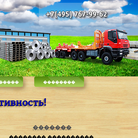
-�����
��������
�������
��������
����������