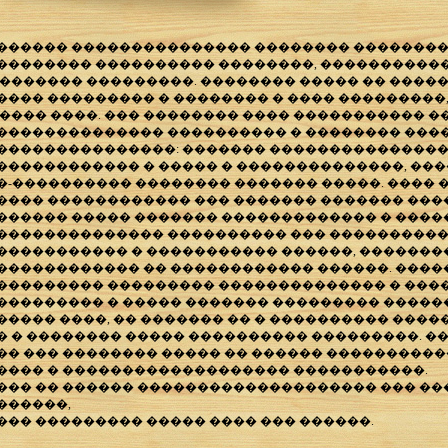
������ ��������������� �������� ��������
�������� ���������� ��������, ����������
 ������� ���������. �������� ����� �� �����
���� ��������� � �������� � ���� ���������
 ���� ����. ��� �������� ���� ����������� 
�������������� ���������� � �������� ���
���������������: ������� ���������������
������������ � ����� � ��������������, ��
�-���������� �������� ������� �����. ���� 
���� ������������ ��� ������� ������� �����
������ ����� ������� ������������� � ����
�������������� ���������� ��� ����������
����������� � ����������� ������, �������
������������ �� ������������ ������. ����
��������� ��������� �������������� � ���
��������� � ����� ������� ��������� �����
����� ����, �� ������� �� � ���������� ����
� � �������� ����� ���������� ���������. �
�� ��� �������� ����� �� ������ ����������
���� � ������������������� �����������.
��� �� ������ �������������������� ��� ���
������,
��� ��������� ����� ���� ��� ������.