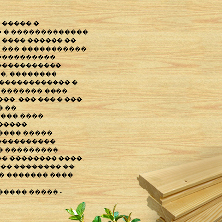
 ����� �
� � �������������
 ���� ������ ��
, ��� �����������
�����������
�����������
�, ��������
������������� �
�������� ����
�, ��� ��� � ���
� ��
��� ����
�����
���� �����
����������
� ���������
�� �������� ����,
��� �������� ��
� ������� ����
���� ����� -