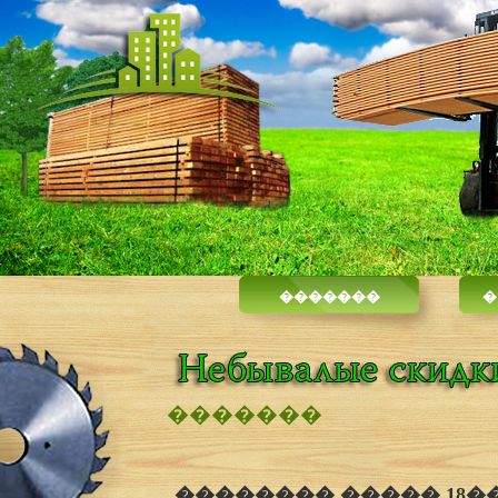
�������
�
�������
�������� ����� 18��*16