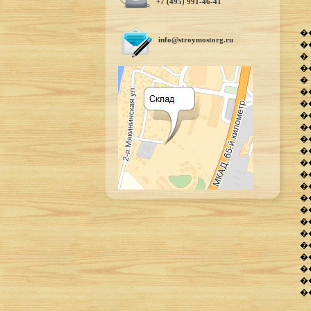
+7 (495) 991-46-41
�
info@stroymostorg.ru
�
�
�
�
�
�
�
�
�
�
�
�
�
�
�
�
�
�
�
�
�
�