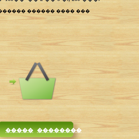
������ ������ ���� ���
�����
��������