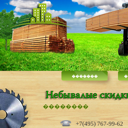
�������
�
��������
+7(495) 767-99-62