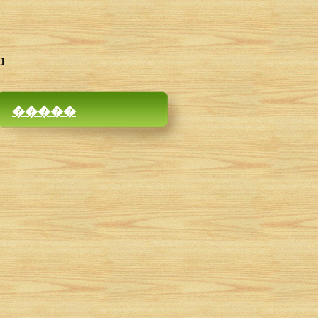
u
�����