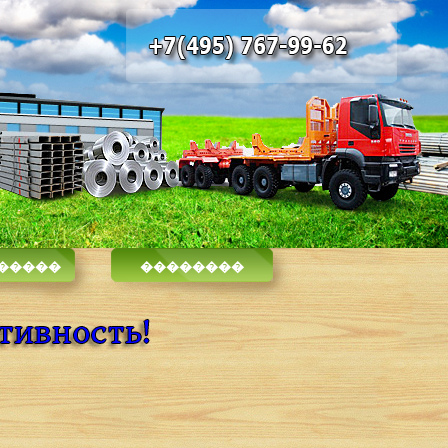
-�����
��������