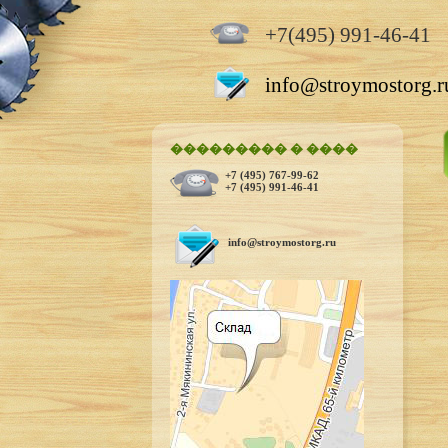
+7(495) 991-46-41
info@stroymostorg.r
��������� � ����
+7 (495) 767-99-62
+7 (495) 991-46-41
info@stroymostorg.ru