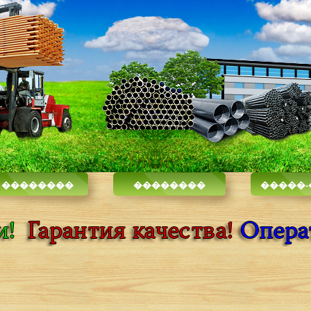
 ��������
��������
�����