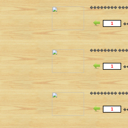
�������� ����
�
�������� ����
�
�������� ����
�