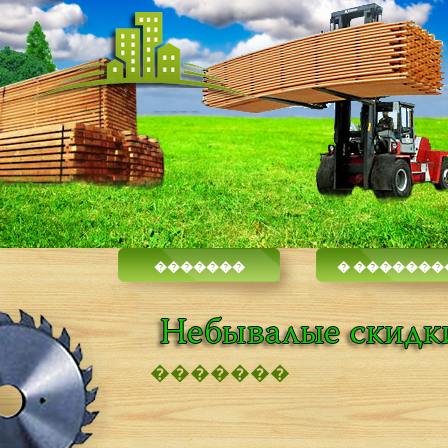
�������
� �������
�������