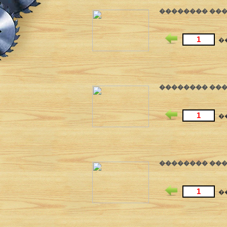
�������� ����
�
�������� ����
�
�������� ����
�