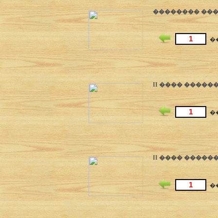
�������� ����
�
II ���� ������
�
II ���� ������
�