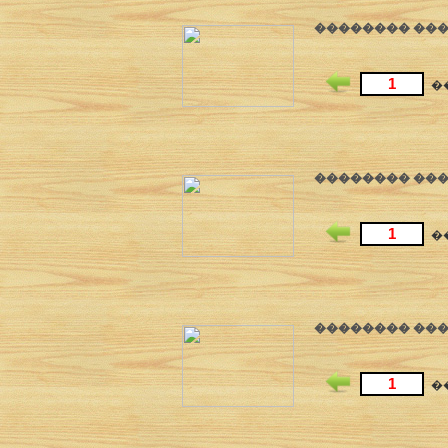
�������� ����
�
�������� ����
�
�������� ����
�