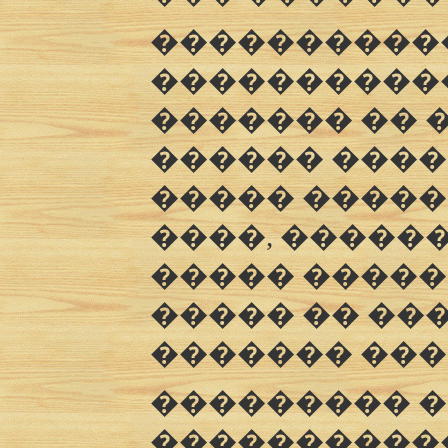
�����������
�����������
������� �� 
������ ����
����� �����
����, ������
����� �����
����� �� ��
������� ���
��������� �
����������