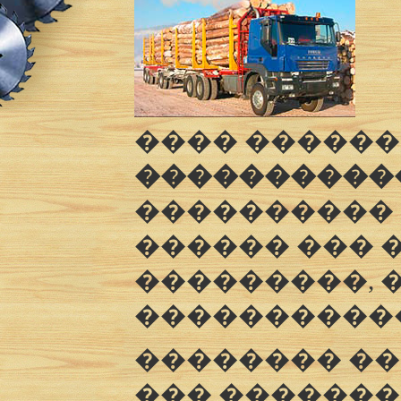
���� �����
����������
���������� 
������ ��� 
���������, 
�����������
�������� �
��� �������