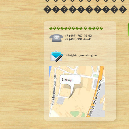
����������
��������� � ����
+7 (495) 767-99-62
+7 (495) 991-46-41
info@stroymostorg.ru