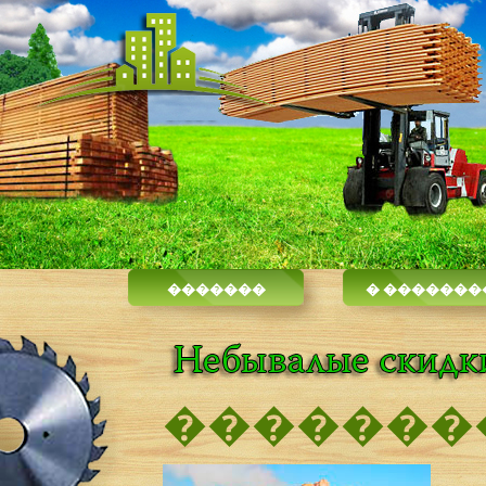
�������
� �������
�������