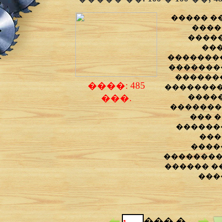
����� �
����
����
��
�������
�������
������
����: 485
��������
���.
����
�������
��� 
������
���
����
��������
������ �
���
���.�.