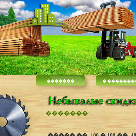
�������
� �������
�������
����� ��. 100 � 100 ��, 4