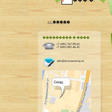
<< �����
��������� � ����
+7 (495) 767-99-62
+7 (495) 991-46-41
info@stroymostorg.ru